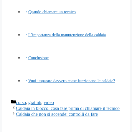
Quando chiamare un tecnico
L’importanza della manutenzione della caldaia
Conclusione
Vuoi imparare davvero come funzionano le caldaie?
Categorie
corso
,
gratuiti
,
video
Caldaia in blocco: cosa fare prima di chiamare il tecnico
Caldaia che non si accende: controlli da fare